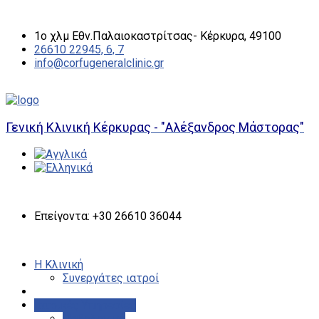
1ο χλμ Εθν.Παλαιοκαστρίτσας- Κέρκυρα, 49100
26610 22945, 6, 7
info@corfugeneralclinic.gr
Γενική Κλινική Κέρκυρας - "Αλέξανδρος Μάστορας"
Επείγοντα: +30 26610 36044
Η Κλινική
Συνεργάτες ιατροί
Ιατρικές Υπηρεσίες
Παθολογικό