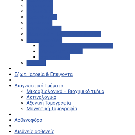
Χειρουργικό
Ορθοπεδικό
Καρδιολογικό
Ουρολογικό
Οφθαλμολογικό
Μαιευτικό – Γυναικολογικό Τμήμα
Ειδικές μονάδες
Μονάδα Παθολογικής Ογκολογίας
Χειρουργική μαστού
Ιατρείο Πόνου
Check up
Εξωτ. Ιατρεία & Επείγοντα
Διαγνωστικά Τμήματα
Μικροβιολογικό – Βιοχημικό τμήμα
Ακτινολογικό
Αξονική Τομογραφία
Μαγνητική Τομογραφία
Ασθενοφόρα
Διεθνείς ασθενείς