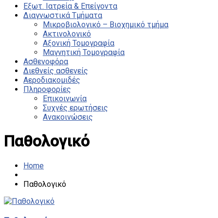
Εξωτ. Ιατρεία & Επείγοντα
Διαγνωστικά Τμήματα
Μικροβιολογικό – Βιοχημικό τμήμα
Ακτινολογικό
Αξονική Τομογραφία
Μαγνητική Τομογραφία
Ασθενοφόρα
Διεθνείς ασθενείς
Αεροδιακομιδές
Πληροφορίες
Επικοινωνία
Συχνές ερωτήσεις
Ανακοινώσεις
Παθολογικό
Home
Παθολογικό