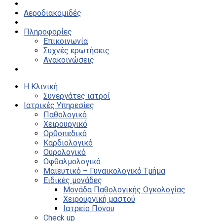
Αεροδιακομιδές
Πληροφορίες
Επικοινωνία
Συχνές ερωτήσεις
Ανακοινώσεις
Η Κλινική
Συνεργάτες ιατροί
Ιατρικές Υπηρεσίες
Παθολογικό
Χειρουργικό
Ορθοπεδικό
Καρδιολογικό
Ουρολογικό
Οφθαλμολογικό
Μαιευτικό – Γυναικολογικό Τμήμα
Ειδικές μονάδες
Μονάδα Παθολογικής Ογκολογίας
Χειρουργική μαστού
Ιατρείο Πόνου
Check up