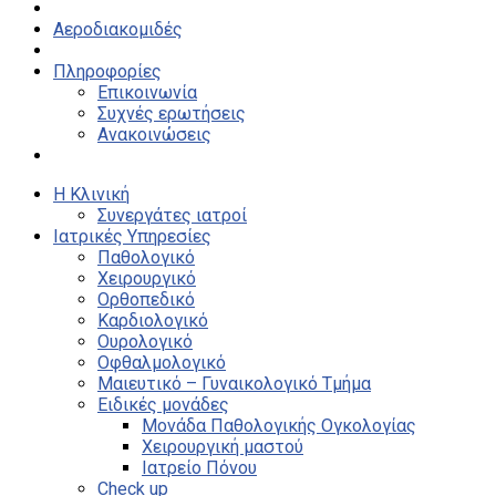
Αεροδιακομιδές
Πληροφορίες
Επικοινωνία
Συχνές ερωτήσεις
Ανακοινώσεις
Η Κλινική
Συνεργάτες ιατροί
Ιατρικές Υπηρεσίες
Παθολογικό
Χειρουργικό
Ορθοπεδικό
Καρδιολογικό
Ουρολογικό
Οφθαλμολογικό
Μαιευτικό – Γυναικολογικό Τμήμα
Ειδικές μονάδες
Μονάδα Παθολογικής Ογκολογίας
Χειρουργική μαστού
Ιατρείο Πόνου
Check up