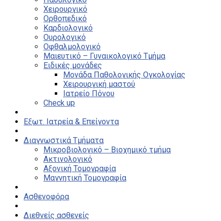
Χειρουργικό
Ορθοπεδικό
Καρδιολογικό
Ουρολογικό
Οφθαλμολογικό
Μαιευτικό – Γυναικολογικό Τμήμα
Ειδικές μονάδες
Μονάδα Παθολογικής Ογκολογίας
Χειρουργική μαστού
Ιατρείο Πόνου
Check up
Εξωτ. Ιατρεία & Επείγοντα
Διαγνωστικά Τμήματα
Μικροβιολογικό – Βιοχημικό τμήμα
Ακτινολογικό
Αξονική Τομογραφία
Μαγνητική Τομογραφία
Ασθενοφόρα
Διεθνείς ασθενείς