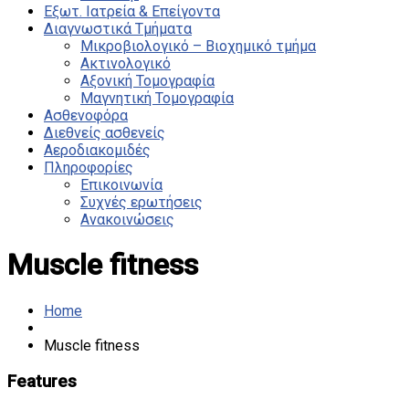
Εξωτ. Ιατρεία & Επείγοντα
Διαγνωστικά Τμήματα
Μικροβιολογικό – Βιοχημικό τμήμα
Ακτινολογικό
Αξονική Τομογραφία
Μαγνητική Τομογραφία
Ασθενοφόρα
Διεθνείς ασθενείς
Αεροδιακομιδές
Πληροφορίες
Επικοινωνία
Συχνές ερωτήσεις
Ανακοινώσεις
Muscle fitness
Home
Muscle fitness
Features