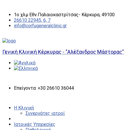
1ο χλμ Εθν.Παλαιοκαστρίτσας- Κέρκυρα, 49100
26610 22945, 6, 7
info@corfugeneralclinic.gr
Γενική Κλινική Κέρκυρας - "Αλέξανδρος Μάστορας"
Επείγοντα: +30 26610 36044
Η Κλινική
Συνεργάτες ιατροί
Ιατρικές Υπηρεσίες
Παθολογικό